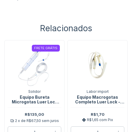
Relacionados
FRETE GRÁTIS
Solidor
Labor import
Equipo Bureta
Equipo Macrogotas
Microgotas Luer Lock
Completo Luer Lock -
150ml - Solidor - 25
Labor Import - Unidade
Unidades
R$135,00
R$1,70
R$1,65
com
Pix
2
x de
R$67,50
sem juros